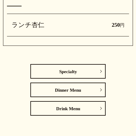
ランチ杏仁
250
円
Specialty
Dinner Menu
Drink Menu