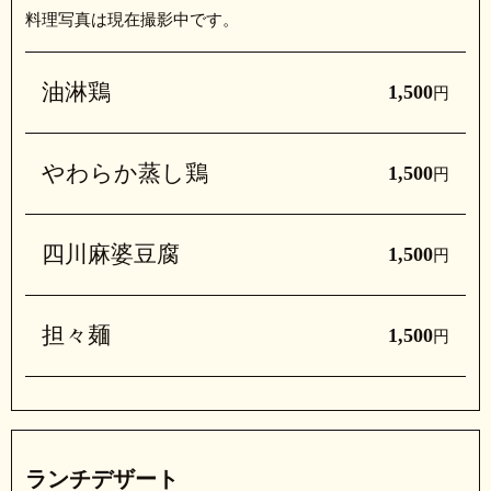
料理写真は現在撮影中です。
油淋鶏
1,500
円
やわらか蒸し鶏
1,500
円
四川麻婆豆腐
1,500
円
担々麺
1,500
円
ランチデザート